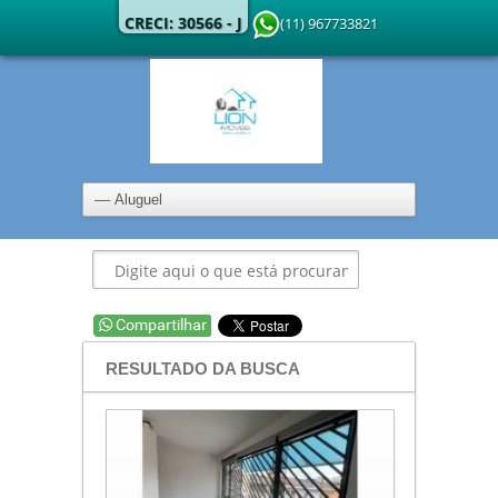
CRECI: 30566 - J
(11) 967733821
RESULTADO DA BUSCA