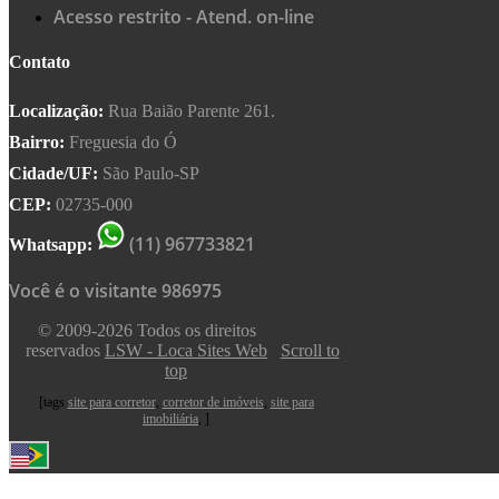
Acesso restrito - Atend. on-line
Contato
Localização:
Rua Baião Parente 261.
Bairro:
Freguesia do Ó
Cidade/UF:
São Paulo-SP
CEP:
02735-000
(11) 967733821
Whatsapp:
Você é o visitante 986975
© 2009-2026 Todos os direitos
reservados
LSW - Loca Sites Web
Scroll to
top
[tags
site para corretor
,
corretor de imóveis
,
site para
imobiliária
, ]