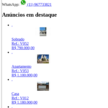
WhatsApp
:
(11) 967733821
Anúncios em destaque
,
Sobrado
Ref.: V052
R$ 790.000,00
,
Apartamento
Ref.: V053
R$ 1.100.000,00
,
Casa
Ref.: V012
R$ 1.180.000,00
,