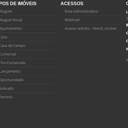
IPOS DE IMÓVEIS
ACESSOS
Aluguel
Área Administrativa
L
2
Aluguel Anual
Webmail
B
Apartamento
Acesso restrito - Atend. on-line
C
Casa
C
Casa de Campo
Comercial
V
Fins Comerciais
Lançamento
Oportunidade
Sobrado
Terreno