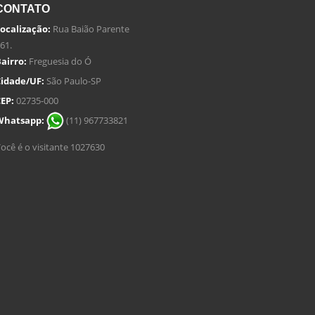
CONTATO
ocalização:
Rua Baião Parente
61.
airro:
Freguesia do Ó
idade/UF:
São Paulo-SP
EP:
02735-000
Whatsapp:
(11) 967733821
ocê é o visitante 1027630