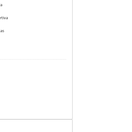
ra
rtiva
tas