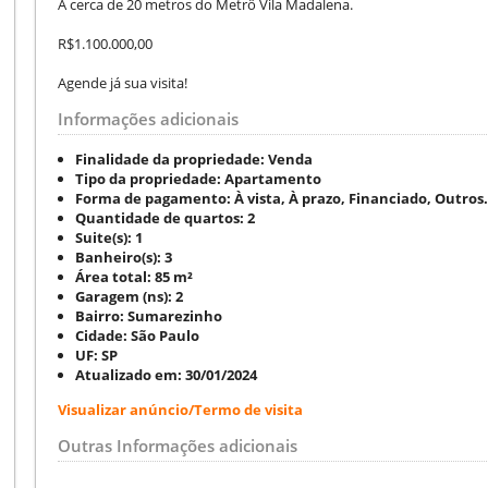
A cerca de 20 metros do Metrô Vila Madalena.
R$1.100.000,00
Agende já sua visita!
Informações adicionais
Finalidade da propriedade:
Venda
Tipo da propriedade:
Apartamento
Forma de pagamento:
À vista, À prazo, Financiado, Outros.
Quantidade de quartos:
2
Suite(s):
1
Banheiro(s):
3
Área total:
85 m²
Garagem (ns):
2
Bairro:
Sumarezinho
Cidade:
São Paulo
UF:
SP
Atualizado em:
30/01/2024
Visualizar anúncio/Termo de visita
Outras Informações adicionais