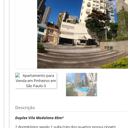
Descrição
Duplex Vila Madalena 85m²
2 dormitórios sendo 1 suíte (Um dos quartos possui closet);