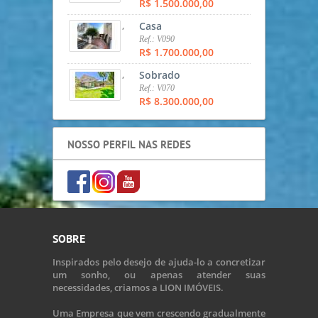
R$ 1.500.000,00
,
Casa
Ref.: V090
R$ 1.700.000,00
,
Sobrado
Ref.: V070
R$ 8.300.000,00
NOSSO PERFIL NAS REDES
SOBRE
Inspirados pelo desejo de ajuda-lo a concretizar
um sonho, ou apenas atender suas
necessidades, criamos a LION IMÓVEIS.
Uma Empresa que vem crescendo gradualmente