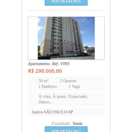
VER DETALHES
Apartamento- Ref.:V093
R$ 290.000,00
50 m²
2 Quartos
1 Banheiro
1 Vaga
À vista, À prazo, Financiado,
Outros...
bairro-SÃO PAULO-SP
Finalidade:
Venda
VER DETALHES