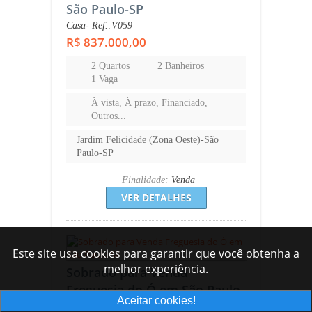
São Paulo-SP
Casa- Ref.:V059
R$ 837.000,00
2 Quartos
2 Banheiros
1 Vaga
À vista, À prazo, Financiado,
Outros...
Jardim Felicidade (Zona Oeste)-São
Paulo-SP
Finalidade:
Venda
VER DETALHES
Este site usa cookies para garantir que você obtenha a
melhor experiência.
Sobrado para Venda
Freguesia do Ó em São Paulo-
Aceitar cookies!
SP