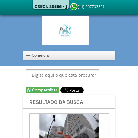
CRECI: 30566 - J
(11) 967733821
RESULTADO DA BUSCA