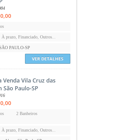
P
084
00,00
os
, À prazo, Financiado, Outros...
-SÃO PAULO-SP
VER DETALHES
a Venda Vila Cruz das
 São Paulo-SP
016
00,00
os
2 Banheiros
s
, À prazo, Financiado, Outros...