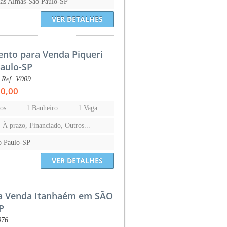
das Almas-São Paulo-SP
VER DETALHES
nto para Venda Piqueri
aulo-SP
 Ref.:V009
00,00
os
1 Banheiro
1 Vaga
, À prazo, Financiado, Outros...
o Paulo-SP
VER DETALHES
a Venda Itanhaém em SÃO
P
076