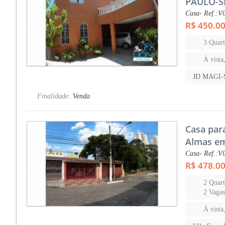
PAULO-S
Casa- Ref.:V
R$ 450.0
3 Quart
À vista
JD MAGI
Finalidade:
Venda
Casa par
Almas em
Casa- Ref.:V
R$ 478.0
2 Quart
2 Vaga
À vista