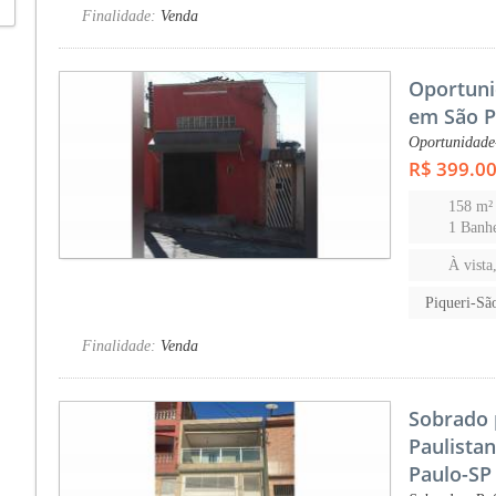
Finalidade:
Venda
Oportuni
em São P
Oportunidade
R$ 399.0
158 m²
1 Banh
À vista
Piqueri-Sã
Finalidade:
Venda
Sobrado 
Paulista
Paulo-SP