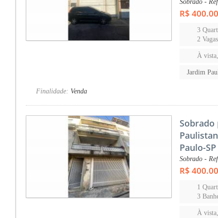
Sobrado - Re
R$ 400.0
3 Quart
2 Vaga
À vista
Jardim Pau
Finalidade:
Venda
Sobrado 
Paulista
Paulo-SP
Sobrado - Re
R$ 400.0
1 Quar
3 Banhe
À vista