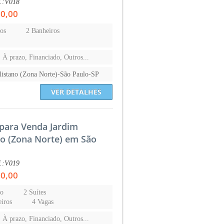
f.:V018
00,00
os
2 Banheiros
s
, À prazo, Financiado, Outros...
listano (Zona Norte)-São Paulo-SP
VER DETALHES
para Venda Jardim
no (Zona Norte) em São
f.:V019
00,00
to
2 Suítes
iros
4 Vagas
, À prazo, Financiado, Outros...