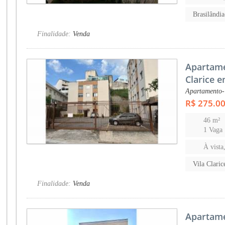
Brasilândi
Finalidade:
Venda
Apartame
Clarice 
Apartamento-
R$ 275.0
46 m²
1 Vaga
À vista
Vila Clari
Finalidade:
Venda
Apartame