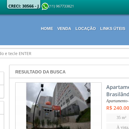
CRECI: 30566 - J
(11) 967733821
HOME
VENDA
LOCAÇÃO
LINKS ÚTEIS
RESULTADO DA BUSCA
Apartame
Brasilân
Apartamento-
R$ 240.0
35 m²
À vista