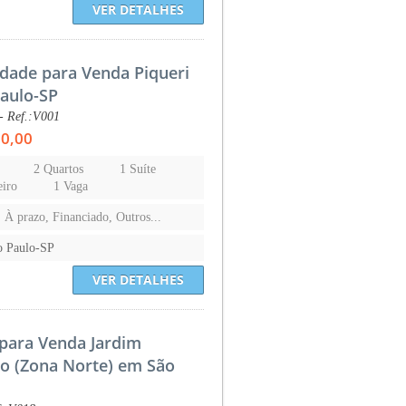
VER DETALHES
dade para Venda Piqueri
aulo-SP
- Ref.:V001
00,00
2 Quartos
1 Suíte
eiro
1 Vaga
, À prazo, Financiado, Outros...
o Paulo-SP
VER DETALHES
para Venda Jardim
no (Zona Norte) em São