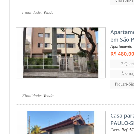
Vila Cruz 
Finalidade:
Venda
Apartame
em São P
Apartamento-
R$ 480.0
2 Quart
À vista
Piqueri-Sã
Finalidade:
Venda
Casa par
PAULO-S
Casa- Ref.:V