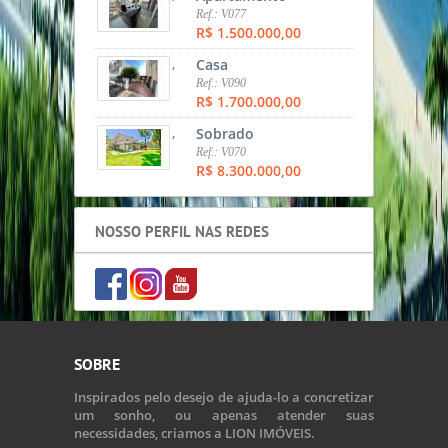
Ref.: V077
R$ 1.500.000,00
,
Casa
Ref.: V090
R$ 1.700.000,00
,
Sobrado
Ref.: V070
R$ 8.300.000,00
NOSSO PERFIL NAS REDES
SOBRE
Inspirados pelo desejo de ajuda-lo a concretizar
um sonho, ou apenas atender suas
necessidades, criamos a LION IMÓVEIS.