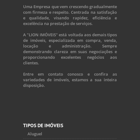
Uma Empresa que vem crescendo gradualmente
com firmeza e respeito. Centrada na satisfação
e qualidade, visando rapidez, eficiência e
excelência na prestação de serviços.
A "LION IMÓVEIS" está voltada aos demais tipos
de imóveis, especializada em compra, venda,
locação e administração. Sempre
demonstrando clareza em suas negociações e
proporcionando excelentes negócios aos
clientes.
Entre em contato conosco e confira as
variedades de imóveis, estamos a sua inteira
disposição.
TIPOS DE IMÓVEIS
Aluguel