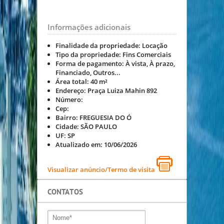
Informações adicionais
Finalidade da propriedade:
Locação
Tipo da propriedade:
Fins Comerciais
Forma de pagamento:
À vista, À prazo,
Financiado, Outros...
Área total:
40 m²
Endereço:
Praça Luiza Mahin 892
Número:
Cep:
Bairro:
FREGUESIA DO Ó
Cidade:
SÃO PAULO
UF:
SP
Atualizado em:
10/06/2026
Visualizar anúncio/Termo de visita
CONTATOS