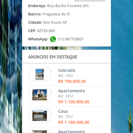
Endereço:
Rua Baião Parente 261.
Bairro:
Freguesia do Ó
Cidade:
São Paulo-SP
CEP:
02735-000
WhatsApp
:
(11) 967733821
ANÚNCIOS EM DESTAQUE
,
Sobrado
Ref.: V052
R$ 790.000,00
,
Apartamento
Ref.: V053
R$ 1.100.000,00
,
Casa
Ref.: V012
R$ 1.180.000,00
,
Apartamento