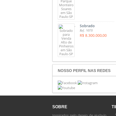
,
Sobrado
Ref.: V070
R$ 8.300.000,00
NOSSO PERFIL NAS REDES
SOBRE
T
Inspirados pelo desejo de ajuda-lo