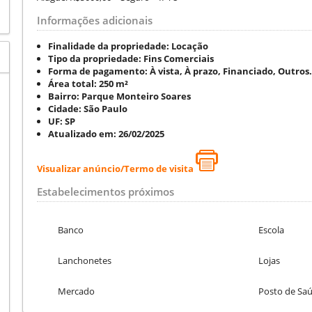
Informações adicionais
Finalidade da propriedade:
Locação
Tipo da propriedade:
Fins Comerciais
Forma de pagamento:
À vista, À prazo, Financiado, Outros.
Área total:
250 m²
Bairro:
Parque Monteiro Soares
Cidade:
São Paulo
UF:
SP
Atualizado em:
26/02/2025
Visualizar anúncio/Termo de visita
Estabelecimentos próximos
Banco
Escola
Lanchonetes
Lojas
Mercado
Posto de Sa