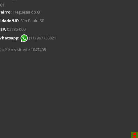
61.
airro:
Freguesia do Ó
idade/UF:
São Paulo-SP
EP:
02735-000
Whatsapp:
(11) 967733821
ocê é o visitante 1047408