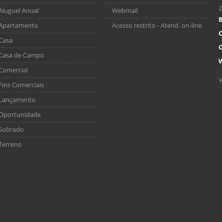
2
Aluguel Anual
Webmail
B
Apartamento
Acesso restrito - Atend. on-line
C
Casa
C
Casa de Campo
Comercial
V
Fins Comerciais
Lançamento
Oportunidade
Sobrado
Terreno