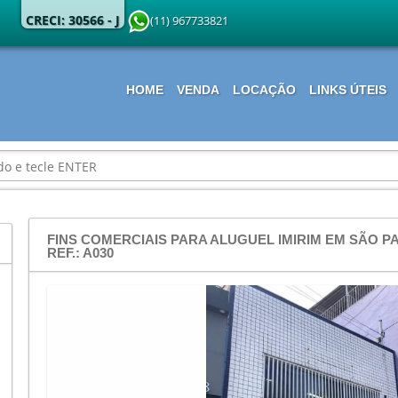
CRECI: 30566 - J
(11) 967733821
HOME
VENDA
LOCAÇÃO
LINKS ÚTEIS
FINS COMERCIAIS PARA ALUGUEL IMIRIM EM SÃO PA
REF.: A030