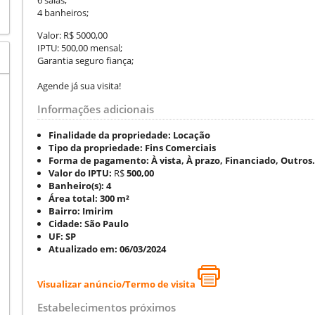
4 banheiros;
Valor: R$ 5000,00
IPTU: 500,00 mensal;
Garantia seguro fiança;
Agende já sua visita!
Informações adicionais
Finalidade da propriedade:
Locação
Tipo da propriedade:
Fins Comerciais
Forma de pagamento:
À vista, À prazo, Financiado, Outros.
Valor do IPTU:
R$
500,00
Banheiro(s):
4
Área total:
300 m²
Bairro:
Imirim
Cidade:
São Paulo
UF:
SP
Atualizado em:
06/03/2024
Visualizar anúncio/Termo de visita
Estabelecimentos próximos