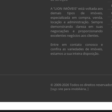
A "LION IMÓVEIS" está voltada aos
demais tipos de imóveis,
especializada em compra, venda,
locação e administração. Sempre
demonstrando clareza em suas
negociações e proporcionando
excelentes negócios aos clientes.
Entre em contato conosco e
confira as variedades de imóveis,
estamos a sua inteira disposição.
© 2009-2026 Todos os direitos reservado
[tags
site para imobiliária
, ]