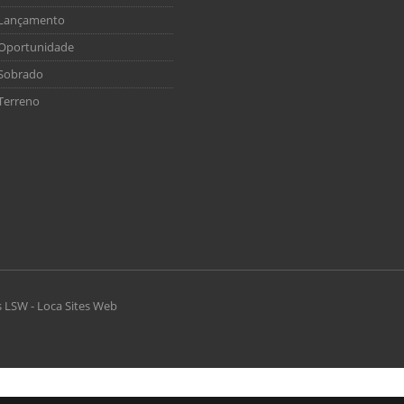
Lançamento
Oportunidade
Sobrado
Terreno
s
LSW - Loca Sites Web