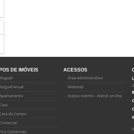
IPOS DE IMÓVEIS
ACESSOS
Aluguel
Área Administrativa
L
2
Aluguel Anual
Webmail
B
Apartamento
Acesso restrito - Atend. on-line
C
Casa
C
Casa de Campo
Comercial
V
Fins Comerciais