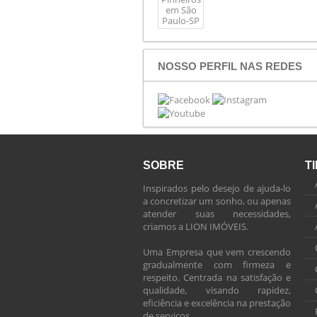
NOSSO PERFIL NAS REDES
SOBRE
T
Inspirados pelo desejo de ajuda-lo
a concretizar um sonho, ou apenas
atender suas necessidades,
criamos a LION IMÓVEIS.
Uma Empresa que vem crescendo
gradualmente com firmeza e
respeito. Centrada na satisfação e
qualidade, visando rapidez,
eficiência e excelência na prestação
de serviços.