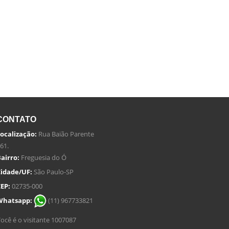
CONTATO
ocalização:
Rua Baião Parente
61.
airro:
Freguesia do Ó
idade/UF:
São Paulo-SP
EP:
02735-000
Whatsapp:
(11) 967733821
ocê é o visitante 1007087