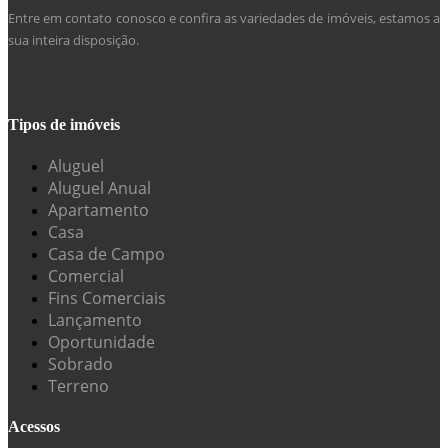
Entre em contato conosco e confira as variedades de imóveis, estamos a
sua inteira disposição.
Tipos de imóveis
Aluguel
Aluguel Anual
Apartamento
Casa
Casa de Campo
Comercial
Fins Comerciais
Lançamento
Oportunidade
Sobrado
Terreno
Acessos