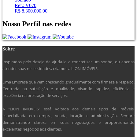
Ref.: V070
R$ 8.300.000,00
Nosso Perfil nas redes
Sobre
Inspirados pelo desejo de ajuda-lo a concretizar um sonho, ou apenas
atender suas necessidades, criamos a LION IMÓVEIS.
Uma Empresa que vem crescendo gradualmente com firmeza e respeito.
Centrada na satisfação e qualidade, visando rapidez, eficiência e
excelência na prestação de serviços.
A "LION IMÓVEIS" está voltada aos demais tipos de imóveis,
especializada em compra, venda, locação e administração. Sempre
demonstrando clareza em suas negociações e proporcionando
excelentes negócios aos clientes.