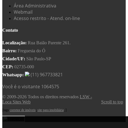
Área Administrativa
Webmail
Acesso restrito - Atend. on-line
Contato
Localização:
Rua Baião Parente 261.
Bairro:
Freguesia do Ó
Cidade/UF:
São Paulo-SP
CEP:
02735-000
(11) 967733821
Whatsapp:
Você é o visitante 1064575
© 2009-2026 Todos os direitos reservados
LSW -
Loca Sites Web
Scroll to top
[tags
corretor de imóveis
,
site para imobiliária
, ]