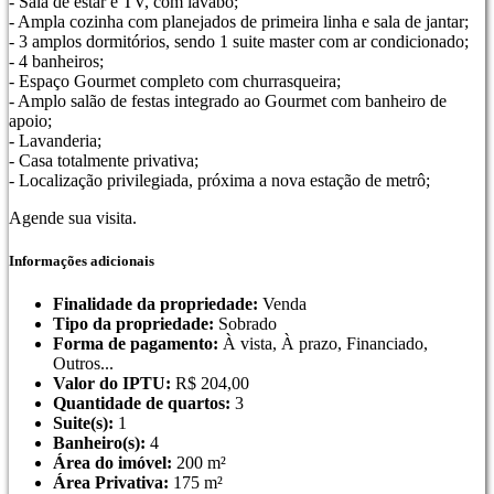
- Sala de estar e TV, com lavabo;
- Ampla cozinha com planejados de primeira linha e sala de jantar;
- 3 amplos dormitórios, sendo 1 suite master com ar condicionado;
- 4 banheiros;
- Espaço Gourmet completo com churrasqueira;
- Amplo salão de festas integrado ao Gourmet com banheiro de
apoio;
- Lavanderia;
- Casa totalmente privativa;
- Localização privilegiada, próxima a nova estação de metrô;
Agende sua visita.
Informações adicionais
Finalidade da propriedade:
Venda
Tipo da propriedade:
Sobrado
Forma de pagamento:
À vista, À prazo, Financiado,
Outros...
Valor do IPTU:
R$
204,00
Quantidade de quartos:
3
Suite(s):
1
Banheiro(s):
4
Área do imóvel:
200 m²
Área Privativa:
175 m²