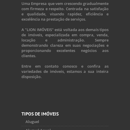
Uma Empresa que vem crescendo gradualmente
com firmeza e respeito. Centrada na satisfação
e qualidade, visando rapidez, eficiência e
excelência na prestação de serviços.
A "LION IMÓVEIS" está voltada aos demais tipos
de imóveis, especializada em compra, venda,
locação e administração. Sempre
demonstrando clareza em suas negociações e
proporcionando excelentes negócios aos
clientes.
Entre em contato conosco e confira as
variedades de imóveis, estamos a sua inteira
disposição.
TIPOS DE IMÓVEIS
Aluguel