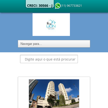
CRECI: 30566 - J
(11) 967733821