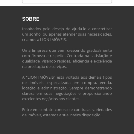
SOBRE
Inspirados pelo desejo de ajuda-lo a concretizar
um sonho, ou apenas atender suas necessidades,
criamos a LION IMÓVEIS.
Uma Empresa que vem crescendo gradualmente
com firmeza e respeito. Centrada na satisfação e
qualidade, visando rapidez, eficiência e excelência
na prestação de serviços.
A "LION IMÓVEIS" está voltada aos demais tipos
de imóveis, especializada em compra, venda,
locação e administração. Sempre demonstrando
clareza em suas negociações e proporcionando
excelentes negócios aos clientes.
Entre em contato conosco e confira as variedades
de imóveis, estamos a sua inteira disposição.