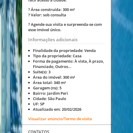
fácil acesso à cidade.
? Área construída: 300 m²
? Valor: sob consulta
? Agende sua visita e surpreenda-se com
esse imóvel único.
Informações adicionais
Finalidade da propriedade:
Venda
Tipo da propriedade:
Casa
Forma de pagamento:
À vista, À prazo,
Financiado, Outros...
Suite(s):
3
Área do imóvel:
300 m²
Área total:
340 m²
Garagem (ns):
5
Bairro:
Jardim Peri
Cidade:
São Paulo
UF:
SP
Atualizado em:
20/02/2026
Visualizar anúncio/Termo de visita
CONTATOS