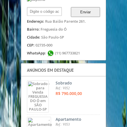
Enviar
Endereço:
Rua Baião Parente 261.
Bairro:
Freguesia do Ó
Cidade:
São Paulo-SP
CEP:
02735-000
WhatsApp
:
(11) 967733821
ANÚNCIOS EM DESTAQUE
,
Sobrado
Ref.: V052
R$ 790.000,00
,
Apartamento
Ref.: V053