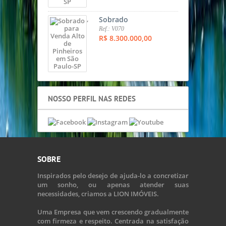
,
Sobrado
Ref.: V070
R$ 8.300.000,00
NOSSO PERFIL NAS REDES
SOBRE
Inspirados pelo desejo de ajuda-lo a concretizar
um sonho, ou apenas atender suas
necessidades, criamos a LION IMÓVEIS.
Uma Empresa que vem crescendo gradualmente
com firmeza e respeito. Centrada na satisfação