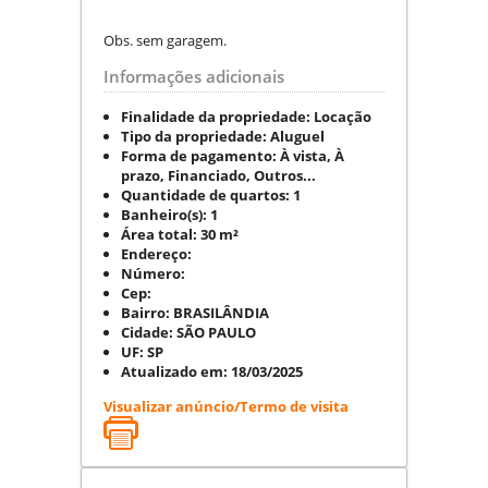
Obs. sem garagem.
Informações adicionais
Finalidade da propriedade:
Locação
Tipo da propriedade:
Aluguel
Forma de pagamento:
À vista, À
prazo, Financiado, Outros...
Quantidade de quartos:
1
Banheiro(s):
1
Área total:
30 m²
Endereço:
Número:
Cep:
Bairro:
BRASILÂNDIA
Cidade:
SÃO PAULO
UF:
SP
Atualizado em:
18/03/2025
Visualizar anúncio/Termo de visita