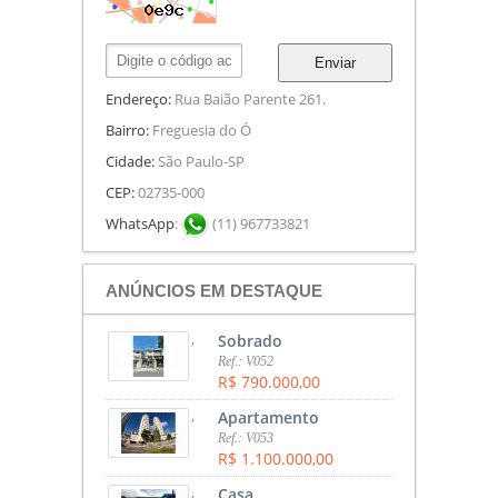
Enviar
Endereço:
Rua Baião Parente 261.
Bairro:
Freguesia do Ó
Cidade:
São Paulo-SP
CEP:
02735-000
WhatsApp
:
(11) 967733821
ANÚNCIOS EM DESTAQUE
,
Sobrado
Ref.: V052
R$ 790.000,00
,
Apartamento
Ref.: V053
R$ 1.100.000,00
,
Casa