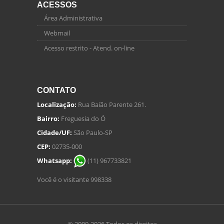
ACESSOS
Área Administrativa
Webmail
Acesso restrito - Atend. on-line
CONTATO
Localização:
Rua Baião Parente 261.
Bairro:
Freguesia do Ó
Cidade/UF:
São Paulo-SP
CEP:
02735-000
Whatsapp:
(11) 967733821
Você é o visitante 998338