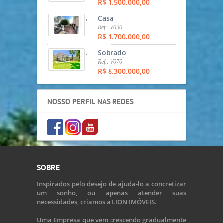
R$ 1.500.000,00
,
Casa
Ref.: V090
R$ 1.700.000,00
,
Sobrado
Ref.: V070
R$ 8.300.000,00
NOSSO PERFIL NAS REDES
SOBRE
Inspirados pelo desejo de ajuda-lo a concretizar
um sonho, ou apenas atender suas
necessidades, criamos a LION IMÓVEIS.
Uma Empresa que vem crescendo gradualmente