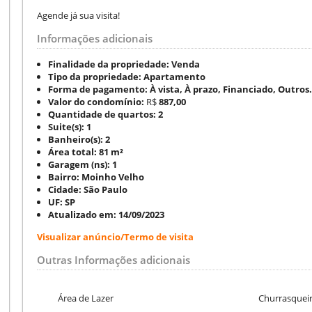
Agende já sua visita!
Informações adicionais
Finalidade da propriedade:
Venda
Tipo da propriedade:
Apartamento
Forma de pagamento:
À vista, À prazo, Financiado, Outros.
Valor do condomínio:
R$
887,00
Quantidade de quartos:
2
Suite(s):
1
Banheiro(s):
2
Área total:
81 m²
Garagem (ns):
1
Bairro:
Moinho Velho
Cidade:
São Paulo
UF:
SP
Atualizado em:
14/09/2023
Visualizar anúncio/Termo de visita
Outras Informações adicionais
Área de Lazer
Churrasquei