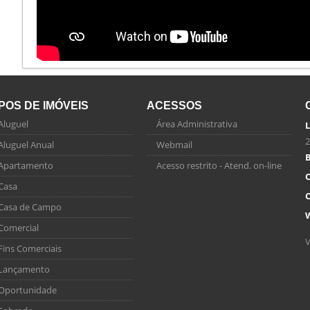
IPOS DE IMÓVEIS
ACESSOS
Aluguel
Área Administrativa
L
2
Aluguel Anual
Webmail
B
Apartamento
Acesso restrito - Atend. on-line
C
Casa
C
Casa de Campo
Comercial
V
Fins Comerciais
Lançamento
Oportunidade