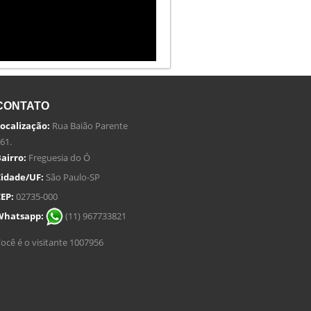
CONTATO
ocalização:
Rua Baião Parente
61.
airro:
Freguesia do Ó
idade/UF:
São Paulo-SP
EP:
02735-000
Whatsapp:
(11) 967733821
ocê é o visitante 1007956