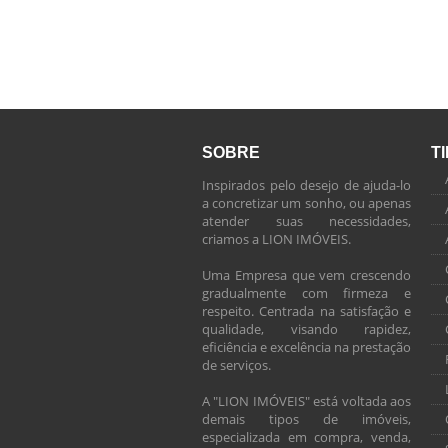
SOBRE
T
Inspirados pelo desejo de ajuda-lo
a concretizar um sonho, ou apenas
atender suas necessidades,
criamos a LION IMÓVEIS.
Uma Empresa que vem crescendo
gradualmente com firmeza e
respeito. Centrada na satisfação e
qualidade, visando rapidez,
eficiência e excelência na prestação
de serviços.
A "LION IMÓVEIS" está voltada aos
demais tipos de imóveis,
especializada em compra, venda,