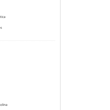
tica
os
olina